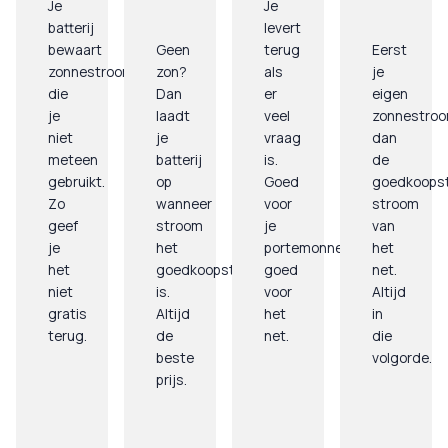
Je
Je
batterij
levert
bewaart
Geen
terug
Eerst
zonnestroom
zon?
als
je
die
Dan
er
eigen
je
laadt
veel
zonnestroo
niet
je
vraag
dan
meteen
batterij
is.
de
gebruikt.
op
Goed
goedkoops
Zo
wanneer
voor
stroom
geef
stroom
je
van
je
het
portemonnee,
het
het
goedkoopst
goed
net.
niet
is.
voor
Altijd
gratis
Altijd
het
in
terug.
de
net.
die
beste
volgorde.
prijs.