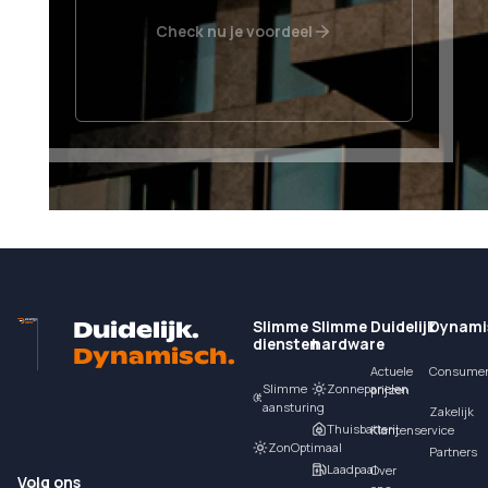
Check nu je voordeel
Footer
Slimme
Slimme
Duidelijk
Dynami
Duidelijk.
diensten
hardware
Dynamisch.
Actuele
Consume
Slimme
Zonnepanelen
prijzen
aansturing
Zakelijk
Thuisbatterij
Klantenservice
ZonOptimaal
Partners
Laadpaal
Over
Volg ons