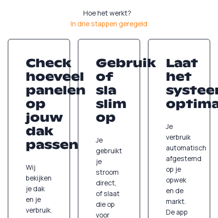
Hoe het werkt?
In drie stappen geregeld
Check
Gebruik
Laat
hoeveel
of
het
panelen
sla
syste
op
slim
optima
jouw
op
Je
dak
verbruik
Je
passen
automatisch
gebruikt
afgestemd
je
Wij
op je
stroom
bekijken
opwek
direct,
je dak
en de
of slaat
en je
markt.
die op
verbruik.
De app
voor