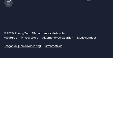
ons
©
2026
‎ EnergyZero. Alle rechten voorbehouden.
Vacatures
Privacybeleid
Algemene voorwaarden
Modelcontract
Toegankelijkheidsverklaring
Stroometiket