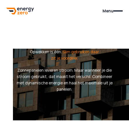
Menu
Opwekken is één.
Slim gebruiken
daar
zit je voordeel
.
Zonnepanelen leveren stroom. Maar wanneer je die
stroom gebruikt, dat maakt het verschil. Combineer
met dynamische energie en haal het maximale uit je
panelen.