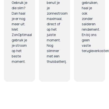
Gebruik je
benut je
gebruiken,
die slim?
je
haal je
Dan haal
zonnestroom
ook
je er nog
maximaal,
zonder
meer uit.
direct of
salderen
Met
op het
rendement.
ZonOptimaal
juiste
En bij ons
gebruik je
moment.
geen
je stroom
Nog
vaste
op het
slimmer
terugleverkosten
beste
met een
moment.
thuisbatterij.