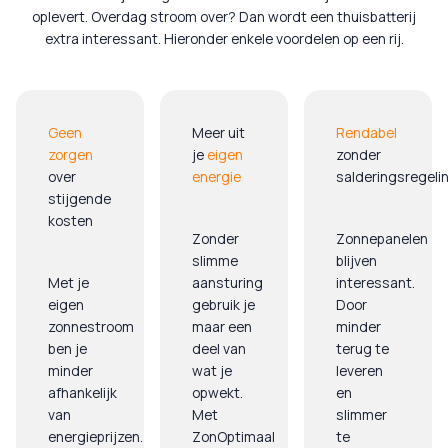
oplevert. Overdag stroom over? Dan wordt een thuisbatterij
extra interessant. Hieronder enkele voordelen op een rij.
Geen
Meer uit
Rendabel
zorgen
je
eigen
zonder
over
energie
salderingsregeli
stijgende
kosten
Zonder
Zonnepanelen
slimme
blijven
Met je
aansturing
interessant.
eigen
gebruik je
Door
zonnestroom
maar een
minder
ben je
deel van
terug te
minder
wat je
leveren
afhankelijk
opwekt.
en
van
Met
slimmer
energieprijzen.
ZonOptimaal
te