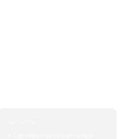
Vast contract
Gemiddeld hogere prijzen vanwege