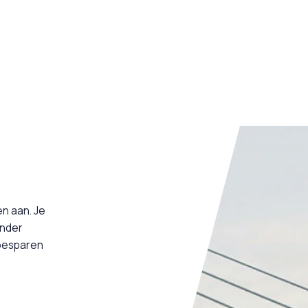
n aan. Je
onder
 besparen