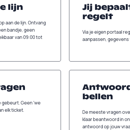
 lijn
Jij bepaal
regelt
p aan de lijn. Ontvang
een bandje, geen
Via je eigen portaal re
eikbaar van 09:00 tot
aanpassen, gegevens wi
vragen
Antwoord
bellen
ee gebeurt. Geen 'we
n elk ticket.
De meeste vragen over 
klaar beantwoord in on
antwoord op jouw vraa