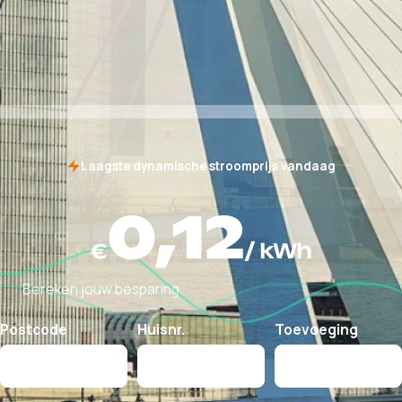
Laagste dynamische stroomprijs vandaag
0,12
€
/ kWh
Bereken jouw besparing
Postcode
Huisnr.
Toevoeging